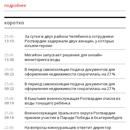
подробнее
коротко
25.06
За сутки в двух района Челябинска сотрудники
13:10
Росгвардии задержали двух женщин, у которых
изъяли героин
25.06
МегаФон запускает решение для онлайн-
13:08
мониторинга воды
25.06
В период самоизоляции подача документов для
09:22
оформления недвижимости сократилась на 27 %
25.06
В период самоизоляции подача документов для
09:22
оформления недвижимости сократилась на 27 %
25.06
В Кыштыме военнослужащая Росгвардии спасла из
09:19
воды тонущего ребёнка
25.06
Военнослужащие Уральского округа Росгвардии
09:18
приняли участие в Параде Победы в Екатеринбурге
22.06
На вопросы южноуральцев ответит директор