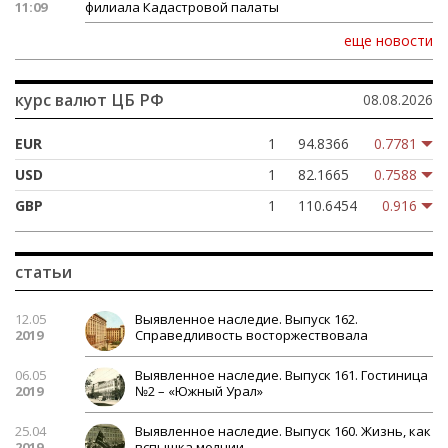
11:09
филиала Кадастровой палаты
еще новости
курс валют
ЦБ РФ
08.08.2026
EUR
1
94.8366
0.7781
USD
1
82.1665
0.7588
GBP
1
110.6454
0.916
статьи
12.05
Выявленное наследие. Выпуск 162.
2019
Справедливость восторжествовала
06.05
Выявленное наследие. Выпуск 161. Гостиница
2019
№2 – «Южный Урал»
25.04
Выявленное наследие. Выпуск 160. Жизнь, как
2019
вспышка молнии