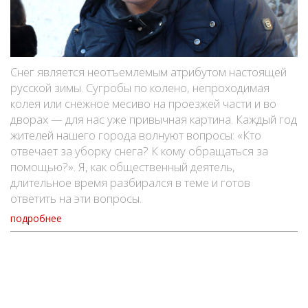
Снег является неотъемлемым атрибутом настоящей
русской зимы. Сугробы по колено, непроходимая
колея или снежное месиво на проезжей части и во
дворах — для нас уже привычная картина. Каждый год
жителей нашего города волнуют вопросы: «Кто
отвечает за уборку снега? К кому обращаться за
помощью?». Я, как общественный деятель,
длительное время разбирался в теме и готов
ответить на эти вопросы.
подробнее