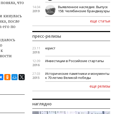
 поняла, что
14.04
Выявленное наследие. Выпуск
2019
158. Челябинские брандмауэры
и кинулась
ка, после
еще статьи
а его по
пресс-релизы
удалось
го
23.11
юрист
 к
2018
сности
12.09
Инвестиции в Российские стартапы
2016
27.03
Исторические памятники и монументы
2015
к 70-летию Великой победы
еще релизы
наглядно