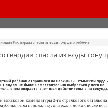
жащая Росгвардии спасла из воды тонущего ребёнка
сгвардии спасла из воды тонущ
летний ребёнок отправился на Верхне-Кыштымский пруд 
ент рядом не было! Самостоятельно выбраться у него не
столь юном возрасте, счет шел действительно на секунды
5-й войсковой комендатуры 2-го стрелкового батальона
олубенко была неподалёку: она ехала домой после нес