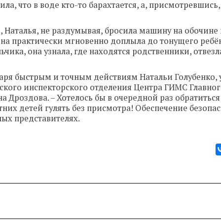
а, что в воде кто-то барахтается, а, присмотревшись,
 Наталья, не раздумывая, бросила машину на обочине 
она практически мгновенно доплыла до тонущего ребён
ьчика, она узнала, где находятся родственники, отвезл
даря быстрым и точным действиям Натальи Голубенко, 
нского инспекторского отделения Центра ГИМС Главно
а Дроздова. – Хотелось бы в очередной раз обратиться
тних детей гулять без присмотра! Обеспечение безопа
ных представителях
.