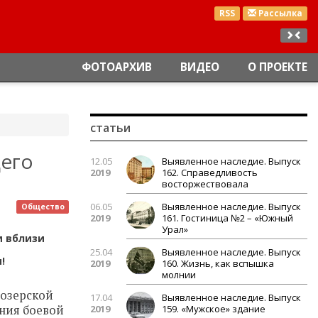
RSS
Рассылка
ФОТОАРХИВ
ВИДЕО
О ПРОЕКТЕ
статьи
его
12.05
Выявленное наследие. Выпуск
2019
162. Справедливость
восторжествовала
06.05
Выявленное наследие. Выпуск
Общество
2019
161. Гостиница №2 – «Южный
Урал»
и вблизи
25.04
Выявленное наследие. Выпуск
!
2019
160. Жизнь, как вспышка
молнии
 озерской
17.04
Выявленное наследие. Выпуск
ения боевой
2019
159. «Мужское» здание