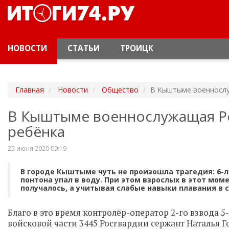
НОВОСТИ
СТАТЬИ
ТРОИЦК
Главная
Новости
Общество
В Кыштыме военнослу
В Кыштыме военнослужащая Ро
ребёнка
25 июня 2020 09:19
В городе Кыштыме чуть не произошла трагедия: 6-
понтона упал в воду. При этом взрослых в этот мом
получалось, а учитывая слабые навыки плавания в 
Благо в это время контролёр-оператор 2-го взвода 
войсковой части 3445 Росгвардии сержант Наталья Г